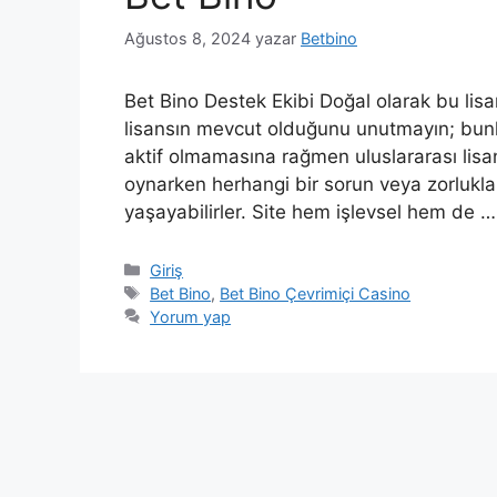
Ağustos 8, 2024
yazar
Betbino
Bet Bino Destek Ekibi Doğal olarak bu lisan
lisansın mevcut olduğunu unutmayın; bunlar
aktif olmamasına rağmen uluslararası lisa
oynarken herhangi bir sorun veya zorlukla 
yaşayabilirler. Site hem işlevsel hem de 
Kategoriler
Giriş
Etiketler
Bet Bino
,
Bet Bino Çevrimiçi Casino
Yorum yap