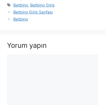
Etiketler
Betbino
,
Betbino Giriş
Betbino Giriş Sayfası
Betbino
Yorum yapın
Yorum