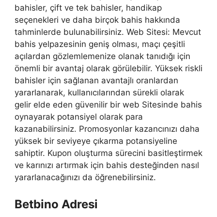
bahisler, çift ve tek bahisler, handikap
seçenekleri ve daha birçok bahis hakkında
tahminlerde bulunabilirsiniz. Web Sitesi: Mevcut
bahis yelpazesinin geniş olması, maçı çeşitli
açılardan gözlemlemenize olanak tanıdığı için
önemli bir avantaj olarak görülebilir. Yüksek riskli
bahisler için sağlanan avantajlı oranlardan
yararlanarak, kullanıcılarından sürekli olarak
gelir elde eden güvenilir bir web Sitesinde bahis
oynayarak potansiyel olarak para
kazanabilirsiniz. Promosyonlar kazancınızı daha
yüksek bir seviyeye çıkarma potansiyeline
sahiptir. Kupon oluşturma sürecini basitleştirmek
ve karınızı artırmak için bahis desteğinden nasıl
yararlanacağınızı da öğrenebilirsiniz.
Betbino Adresi