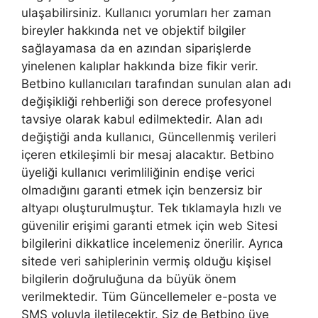
ulaşabilirsiniz. Kullanıcı yorumları her zaman
bireyler hakkında net ve objektif bilgiler
sağlayamasa da en azından siparişlerde
yinelenen kalıplar hakkında bize fikir verir.
Betbino kullanıcıları tarafından sunulan alan adı
değişikliği rehberliği son derece profesyonel
tavsiye olarak kabul edilmektedir. Alan adı
değiştiği anda kullanıcı, Güncellenmiş verileri
içeren etkileşimli bir mesaj alacaktır. Betbino
üyeliği kullanıcı verimliliğinin endişe verici
olmadığını garanti etmek için benzersiz bir
altyapı oluşturulmuştur. Tek tıklamayla hızlı ve
güvenilir erişimi garanti etmek için web Sitesi
bilgilerini dikkatlice incelemeniz önerilir. Ayrıca
sitede veri sahiplerinin vermiş olduğu kişisel
bilgilerin doğruluğuna da büyük önem
verilmektedir. Tüm Güncellemeler e-posta ve
SMS yoluyla iletilecektir. Siz de Betbino üye