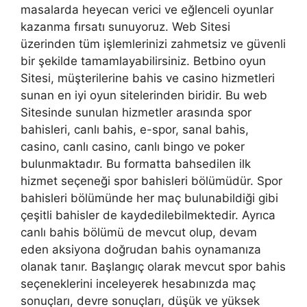
masalarda heyecan verici ve eğlenceli oyunlar
kazanma fırsatı sunuyoruz. Web Sitesi
üzerinden tüm işlemlerinizi zahmetsiz ve güvenli
bir şekilde tamamlayabilirsiniz. Betbino oyun
Sitesi, müşterilerine bahis ve casino hizmetleri
sunan en iyi oyun sitelerinden biridir. Bu web
Sitesinde sunulan hizmetler arasında spor
bahisleri, canlı bahis, e-spor, sanal bahis,
casino, canlı casino, canlı bingo ve poker
bulunmaktadır. Bu formatta bahsedilen ilk
hizmet seçeneği spor bahisleri bölümüdür. Spor
bahisleri bölümünde her maç bulunabildiği gibi
çeşitli bahisler de kaydedilebilmektedir. Ayrıca
canlı bahis bölümü de mevcut olup, devam
eden aksiyona doğrudan bahis oynamanıza
olanak tanır. Başlangıç ​​olarak mevcut spor bahis
seçeneklerini inceleyerek hesabınızda maç
sonuçları, devre sonuçları, düşük ve yüksek