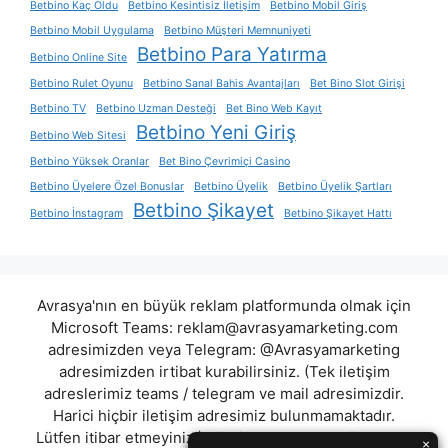
Betbino Kaç Oldu
Betbino Kesintisiz İletişim
Betbino Mobil Giriş
Betbino Mobil Uygulama
Betbino Müşteri Memnuniyeti
Betbino Para Yatırma
Betbino Online Site
Betbino Rulet Oyunu
Betbino Sanal Bahis Avantajları
Bet Bino Slot Girişi
Betbino TV
Betbino Uzman Desteği
Bet Bino Web Kayıt
Betbino Yeni Giriş
Betbino Web Sitesi
Betbino Yüksek Oranlar
Bet Bino Çevrimiçi Casino
Betbino Üyelere Özel Bonuslar
Betbino Üyelik
Betbino Üyelik Şartları
Betbino Şikayet
Betbino İnstagram
Betbino Şikayet Hattı
Avrasya'nın en büyük reklam platformunda olmak için
Microsoft Teams:
reklam@avrasyamarketing.com
adresimizden veya Telegram: @Avrasyamarketing
adresimizden irtibat kurabilirsiniz. (Tek iletişim
adreslerimiz teams / telegram ve mail adresimizdir.
Harici hiçbir iletişim adresimiz bulunmamaktadır.
Lütfen itibar etmeyiniz.) Türkiye yasalarına göre 7258