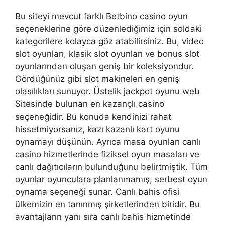
Bu siteyi mevcut farklı Betbino casino oyun
seçeneklerine göre düzenlediğimiz için soldaki
kategorilere kolayca göz atabilirsiniz. Bu, video
slot oyunları, klasik slot oyunları ve bonus slot
oyunlarından oluşan geniş bir koleksiyondur.
Gördüğünüz gibi slot makineleri en geniş
olasılıkları sunuyor. Üstelik jackpot oyunu web
Sitesinde bulunan en kazançlı casino
seçeneğidir. Bu konuda kendinizi rahat
hissetmiyorsanız, kazı kazanlı kart oyunu
oynamayı düşünün. Ayrıca masa oyunları canlı
casino hizmetlerinde fiziksel oyun masaları ve
canlı dağıtıcıların bulunduğunu belirtmiştik. Tüm
oyunlar oyunculara planlanmamış, serbest oyun
oynama seçeneği sunar. Canlı bahis ofisi
ülkemizin en tanınmış şirketlerinden biridir. Bu
avantajların yanı sıra canlı bahis hizmetinde