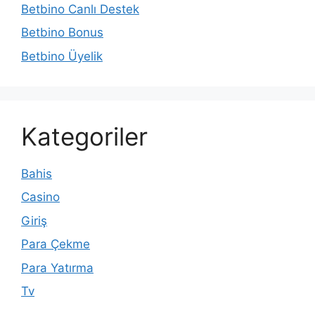
Betbino Canlı Destek
Betbino Bonus
Betbino Üyelik
Kategoriler
Bahis
Casino
Giriş
Para Çekme
Para Yatırma
Tv